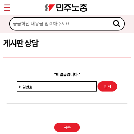
*
Sketchbook5, 스케치북5
마이페이지
소개
<
소식
게시판 상담
Sketchbook5, 스케치북5
노동상담
게시판 상담
"비밀글입니다."
권리찾기수첩 검색
비밀번호
바로보기
찾아보기
노동조합 가입 안내
목록
전국 노동상담소 안내