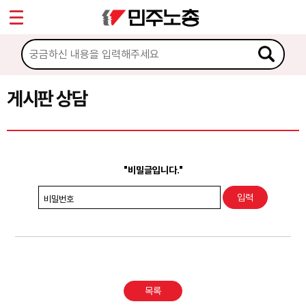
*
Sketchbook5, 스케치북5
마이페이지
소개
<
소식
게시판 상담
Sketchbook5, 스케치북5
노동상담
게시판 상담
"비밀글입니다."
권리찾기수첩 검색
비밀번호
바로보기
찾아보기
노동조합 가입 안내
목록
전국 노동상담소 안내