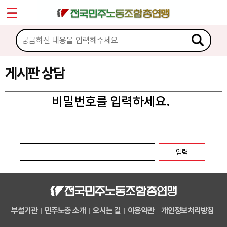
*
마이페이지
소개
<
소식
게시판 상담
노동상담
비밀번호를 입력하세요.
게시판 상담
권리찾기수첩 검색
바로보기
찾아보기
노동조합 가입 안내
부설기관
민주노총 소개
오시는 길
이용약관
개인정보처리방침
전국 노동상담소 안내