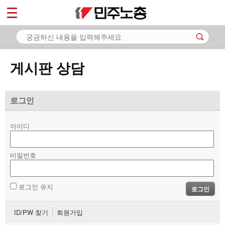
*
마이페이지
소개
<
소식
게시판 상담
노동상담
- 게시판 상담
로그인
- 권리찾기수첩 검색
아이디
- 바로보기
- 찾아보기
비밀번호
- 노동조합 가입 안내
로그인 유지
로그인
- 전국 노동상담소 안내
ID/PW 찾기
회원가입
자료