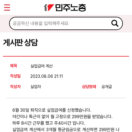
*
Sketchbook5, 스케치북5
마이페이지
소개
<
소식
게시판 상담
Sketchbook5, 스케치북5
노동상담
제목
실업급여 계산
게시판 상담
작성일
2023.08.06 21:11
권리찾기수첩 검색
작성자
실업자
상담형태
공개글
바로보기
찾아보기
6월 30일 퇴직으로 실업급여를 신청했습니다.
노동조합 가입 안내
야간이나 특근이 없이 월 고정으로 299만원을 받았습니다.
하루 8시간 근무를 했고 주40시간 입니다.
전국 노동상담소 안내
실업급여 계산에서 3개월 평균임금으로 계산하면 299만원 나