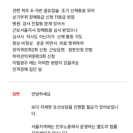
자료
관련 척추 4~5번 골유압술 조기 산재종료 되어
상기부위 장해등급 신청 11등급 받음
병원. 검사 진찰등 문재 있어서
부설기관
근보서울지사 장해등큽 심사 받았으나
심사시 의사도 아닌자가 신체 통증 각도
정상 비정상. 운운 하면서. 의료 행위하여
업무
권익위윈회2회 신청 근보답편. 잘못인정 안함
하여귄익위원회3회 신청
이럴경우 에는 어떠한 방법이 있을까요
인격장해 집단 임
답변
안녕하세요
보다 자세한 유선상담을 진행할 필요가 있어보입니
다.
서울지역에는 민주노총에서 운영하는 별도의 법률