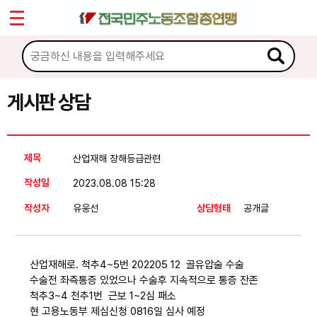
*
Sketchbook5, 스케치북5
마이페이지
소개
<
소식
게시판 상담
Sketchbook5, 스케치북5
노동상담
제목
산업재해 장해등급관련
게시판 상담
작성일
2023.08.08 15:28
권리찾기수첩 검색
작성자
유웅선
상담형태
공개글
바로보기
찾아보기
산업재해로. 척추4~5번 202205 12 골유압술 수술
노동조합 가입 안내
수술전 좌측통증 있었으나 수술후 지속적으로 통증 잔존
척추3~4 천추1번 근보 1~2심 패소
전국 노동상담소 안내
현 고용노동부 제심신청 0816일 심사 예정