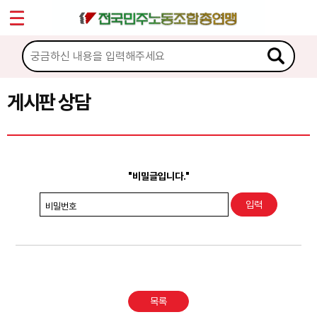
*
Sketchbook5, 스케치북5
마이페이지
소개
<
소식
게시판 상담
Sketchbook5, 스케치북5
노동상담
게시판 상담
"비밀글입니다."
권리찾기수첩 검색
비밀번호
바로보기
찾아보기
노동조합 가입 안내
목록
전국 노동상담소 안내