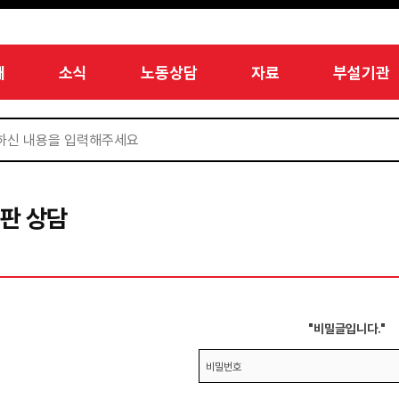
개
소식
노동상담
자료
부설기관
판 상담
"비밀글입니다."
비밀번호