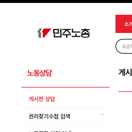
메뉴 건너뛰기
로그인
회원가입
Sketchbook5, 스케치북5
마이페이지
소개
소
<
소식
노동상담
Sketchbook5, 스케치북5
게시판 상담
권리찾기수첩 검색
게시
노동상담
바로보기
찾아보기
게시판 상담
노동조합 가입 안내
전국 노동상담소 안내
권리찾기수첩 검색
자료