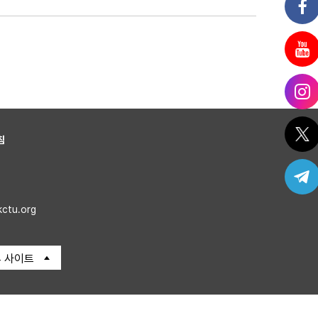
침
kctu.org
 사이트