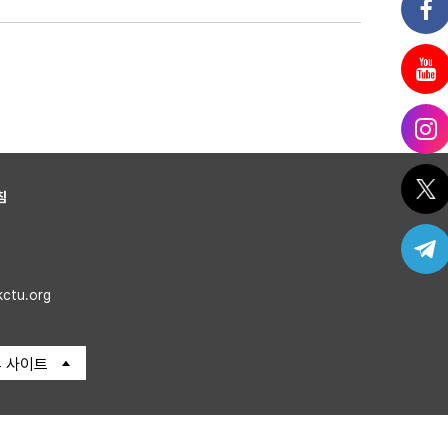
침
kctu.org
 사이트