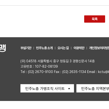
목록
부설기관
민주노총 소개
오시는 길
이용약관
개인정보처리방
(우) 04518 서울특별시 중구 정동길 3 경향신문사 14층
고유번호 : 107-82-08139
Tel : (02) 2670-9100 Fax : (02) 2635-1134 Email : kctu@
민주노총 가맹조직 사이트
민주노총 지역본부