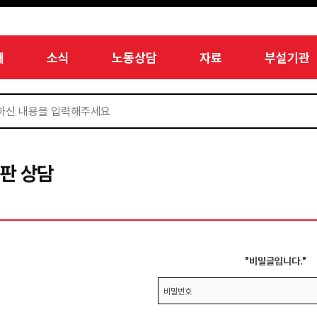
개
소식
노동상담
자료
부설기관
판 상담
"비밀글입니다."
비밀번호