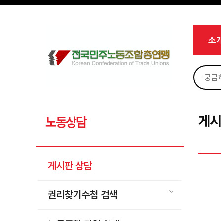
메뉴 건너뛰기
로그인
회원가입
Sketchbook5, 스케치북5
마이페이지
소개
소
<
소식
노동상담
Sketchbook5, 스케치북5
게시판 상담
권리찾기수첩 검색
게시
노동상담
바로보기
찾아보기
게시판 상담
노동조합 가입 안내
전국 노동상담소 안내
권리찾기수첩 검색
자료