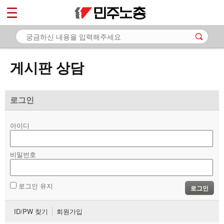
*
마이페이지
소개
<
소식
게시판 상담
노동상담
- 게시판 상담
로그인
- 권리찾기수첩 검색
아이디
- 바로보기
- 찾아보기
비밀번호
- 노동조합 가입 안내
로그인 유지
로그인
- 전국 노동상담소 안내
ID/PW 찾기
회원가입
자료