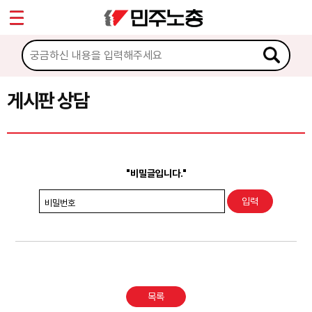
*
Sketchbook5, 스케치북5
마이페이지
소개
<
소식
게시판 상담
Sketchbook5, 스케치북5
노동상담
게시판 상담
"비밀글입니다."
권리찾기수첩 검색
비밀번호
바로보기
찾아보기
노동조합 가입 안내
목록
전국 노동상담소 안내