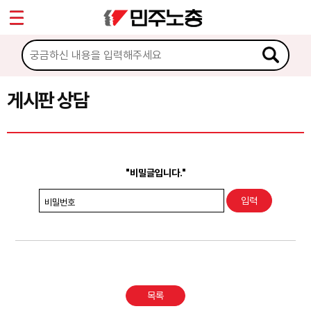
*
Sketchbook5, 스케치북5
마이페이지
소개
<
소식
게시판 상담
Sketchbook5, 스케치북5
노동상담
게시판 상담
"비밀글입니다."
권리찾기수첩 검색
비밀번호
바로보기
찾아보기
노동조합 가입 안내
목록
전국 노동상담소 안내