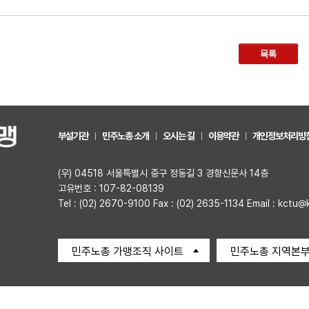
목록
부설기관
민주노총 소개
오시는 길
이용약관
개인정보처리방
(우) 04518 서울특별시 중구 정동길 3 경향신문사 14층
고유번호 : 107-82-08139
Tel : (02) 2670-9100 Fax : (02) 2635-1134 Email : kctu@
민주노총 가맹조직 사이트
민주노총 지역본부