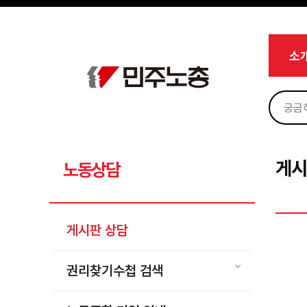
메뉴 건너뛰기
로그인
회원가입
Sketchbook5, 스케치북5
마이페이지
소개
소
<
소식
노동상담
Sketchbook5, 스케치북5
게시판 상담
권리찾기수첩 검색
게시
노동상담
바로보기
찾아보기
게시판 상담
노동조합 가입 안내
전국 노동상담소 안내
권리찾기수첩 검색
자료