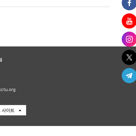
침
kctu.org
 사이트