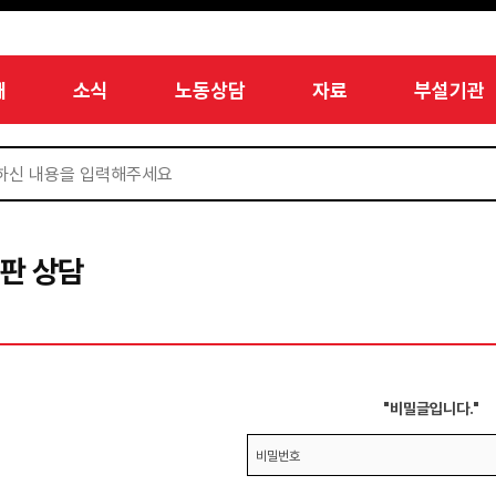
개
소식
노동상담
자료
부설기관
판 상담
"비밀글입니다."
비밀번호