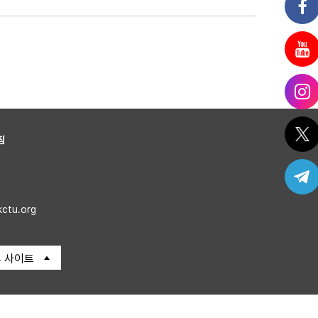
침
kctu.org
 사이트