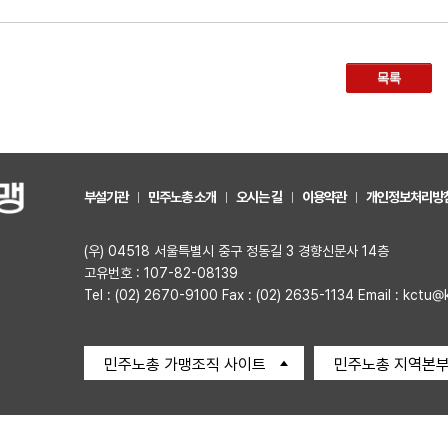
목록
부설기관
민주노총 소개
오시는 길
이용약관
개인정보처리방
(우) 04518 서울특별시 중구 정동길 3 경향신문사 14층
고유번호 : 107-82-08139
Tel : (02) 2670-9100 Fax : (02) 2635-1134 Email : kctu@
민주노총 가맹조직 사이트
민주노총 지역본부