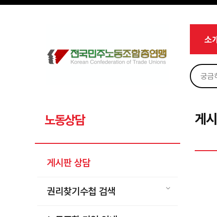
메뉴 건너뛰기
로그인
회원가입
Sketchbook5, 스케치북5
마이페이지
소개
소
<
소식
노동상담
Sketchbook5, 스케치북5
게시판 상담
권리찾기수첩 검색
게시
노동상담
바로보기
찾아보기
게시판 상담
노동조합 가입 안내
전국 노동상담소 안내
권리찾기수첩 검색
자료