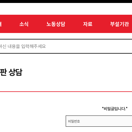
개
소식
노동상담
자료
부설기관
판 상담
"비밀글입니다."
비밀번호