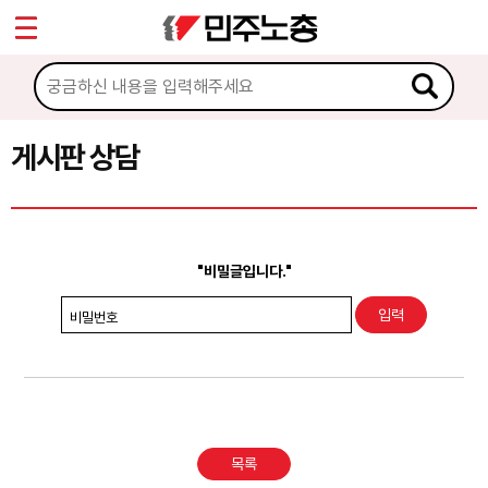
*
Sketchbook5, 스케치북5
마이페이지
소개
<
소식
게시판 상담
Sketchbook5, 스케치북5
노동상담
게시판 상담
"비밀글입니다."
권리찾기수첩 검색
비밀번호
바로보기
찾아보기
노동조합 가입 안내
목록
전국 노동상담소 안내