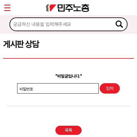
*
Sketchbook5, 스케치북5
마이페이지
소개
<
소식
게시판 상담
Sketchbook5, 스케치북5
노동상담
게시판 상담
"비밀글입니다."
권리찾기수첩 검색
비밀번호
바로보기
찾아보기
노동조합 가입 안내
목록
전국 노동상담소 안내