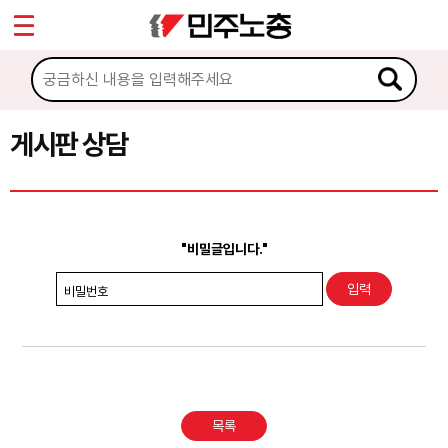
*
Sketchbook5, 스케치북5
마이페이지
소개
<
소식
게시판 상담
Sketchbook5, 스케치북5
노동상담
게시판 상담
"비밀글입니다."
권리찾기수첩 검색
비밀번호
바로보기
찾아보기
노동조합 가입 안내
목록
전국 노동상담소 안내