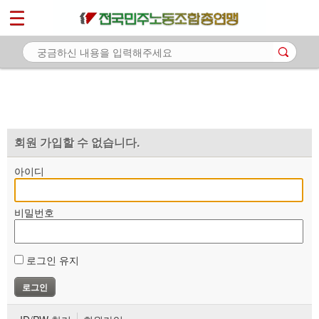
*
마이페이지
소개
<
소식
노동상담
자료
회원 가입할 수 없습니다.
부설기관
아이디
업무
비밀번호
로그인 유지