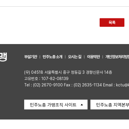
목록
부설기관
민주노총 소개
오시는 길
이용약관
개인정보처리방
(우) 04518 서울특별시 중구 정동길 3 경향신문사 14층
고유번호 : 107-82-08139
Tel : (02) 2670-9100 Fax : (02) 2635-1134 Email : kctu@
민주노총 가맹조직 사이트
민주노총 지역본부