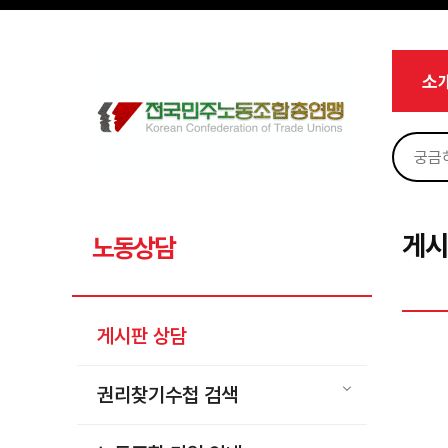
메뉴 건너뛰기
로그인
회원가입
Sketchbook5, 스케치북5
마이페이지
소개
소
<
소식
노동상담
Sketchbook5, 스케치북5
게시판 상담
권리찾기수첩 검색
게시
노동상담
바로보기
찾아보기
게시판 상담
노동조합 가입 안내
전국 노동상담소 안내
권리찾기수첩 검색
자료