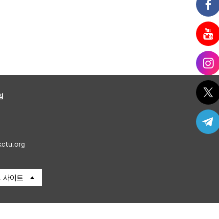
침
kctu.org
 사이트