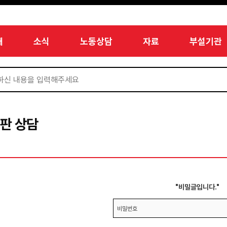
개
소식
노동상담
자료
부설기관
판 상담
"비밀글입니다."
비밀번호