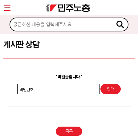
*
Sketchbook5, 스케치북5
마이페이지
소개
<
소식
게시판 상담
Sketchbook5, 스케치북5
노동상담
게시판 상담
"비밀글입니다."
권리찾기수첩 검색
비밀번호
바로보기
찾아보기
노동조합 가입 안내
목록
전국 노동상담소 안내