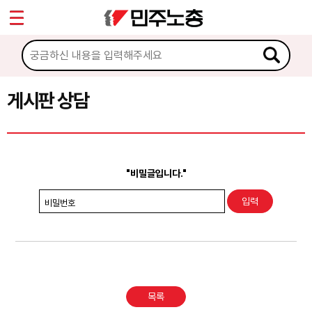
*
Sketchbook5, 스케치북5
마이페이지
소개
<
소식
게시판 상담
Sketchbook5, 스케치북5
노동상담
게시판 상담
"비밀글입니다."
권리찾기수첩 검색
비밀번호
바로보기
찾아보기
노동조합 가입 안내
목록
전국 노동상담소 안내