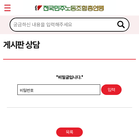
*
Sketchbook5, 스케치북5
마이페이지
소개
<
소식
게시판 상담
Sketchbook5, 스케치북5
노동상담
게시판 상담
"비밀글입니다."
권리찾기수첩 검색
비밀번호
바로보기
찾아보기
노동조합 가입 안내
목록
전국 노동상담소 안내