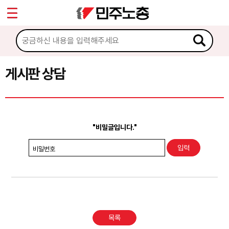
*
Sketchbook5, 스케치북5
마이페이지
소개
<
소식
게시판 상담
Sketchbook5, 스케치북5
노동상담
게시판 상담
"비밀글입니다."
권리찾기수첩 검색
비밀번호
바로보기
찾아보기
노동조합 가입 안내
목록
전국 노동상담소 안내