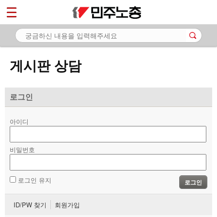
*
마이페이지
소개
<
소식
게시판 상담
노동상담
- 게시판 상담
로그인
- 권리찾기수첩 검색
아이디
- 바로보기
- 찾아보기
비밀번호
- 노동조합 가입 안내
로그인 유지
로그인
- 전국 노동상담소 안내
ID/PW 찾기
회원가입
자료