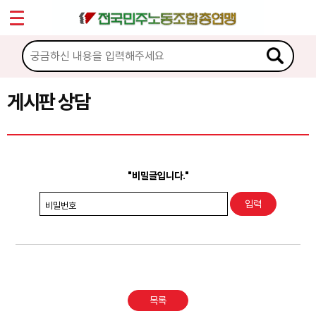
*
Sketchbook5, 스케치북5
마이페이지
소개
<
소식
게시판 상담
Sketchbook5, 스케치북5
노동상담
게시판 상담
"비밀글입니다."
권리찾기수첩 검색
비밀번호
바로보기
찾아보기
노동조합 가입 안내
목록
전국 노동상담소 안내