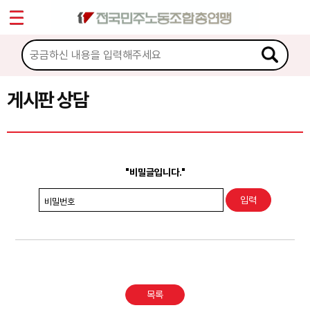
*
Sketchbook5, 스케치북5
마이페이지
소개
<
소식
게시판 상담
Sketchbook5, 스케치북5
노동상담
게시판 상담
"비밀글입니다."
권리찾기수첩 검색
비밀번호
바로보기
찾아보기
노동조합 가입 안내
목록
전국 노동상담소 안내