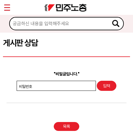
*
Sketchbook5, 스케치북5
마이페이지
소개
<
소식
게시판 상담
Sketchbook5, 스케치북5
노동상담
게시판 상담
"비밀글입니다."
권리찾기수첩 검색
비밀번호
바로보기
찾아보기
노동조합 가입 안내
목록
전국 노동상담소 안내