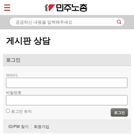
*
마이페이지
소개
<
소식
게시판 상담
노동상담
- 게시판 상담
로그인
- 권리찾기수첩 검색
아이디
- 바로보기
- 찾아보기
비밀번호
- 노동조합 가입 안내
로그인 유지
로그인
- 전국 노동상담소 안내
ID/PW 찾기
회원가입
자료