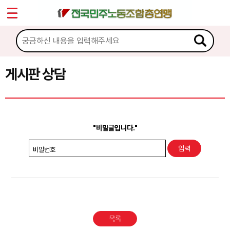
*
Sketchbook5, 스케치북5
마이페이지
소개
<
소식
게시판 상담
Sketchbook5, 스케치북5
노동상담
게시판 상담
"비밀글입니다."
권리찾기수첩 검색
비밀번호
바로보기
찾아보기
노동조합 가입 안내
목록
전국 노동상담소 안내