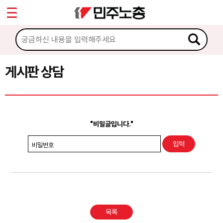
*
Sketchbook5, 스케치북5
마이페이지
소개
<
소식
게시판 상담
Sketchbook5, 스케치북5
노동상담
게시판 상담
"비밀글입니다."
권리찾기수첩 검색
비밀번호
바로보기
찾아보기
노동조합 가입 안내
목록
전국 노동상담소 안내