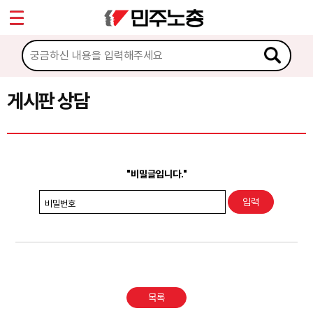
*
Sketchbook5, 스케치북5
마이페이지
소개
<
소식
게시판 상담
Sketchbook5, 스케치북5
노동상담
게시판 상담
"비밀글입니다."
권리찾기수첩 검색
비밀번호
바로보기
찾아보기
노동조합 가입 안내
목록
전국 노동상담소 안내