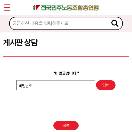
*
Sketchbook5, 스케치북5
마이페이지
소개
<
소식
게시판 상담
Sketchbook5, 스케치북5
노동상담
게시판 상담
"비밀글입니다."
권리찾기수첩 검색
비밀번호
바로보기
찾아보기
노동조합 가입 안내
목록
전국 노동상담소 안내