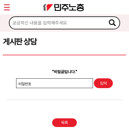
*
Sketchbook5, 스케치북5
마이페이지
소개
<
소식
게시판 상담
Sketchbook5, 스케치북5
노동상담
게시판 상담
"비밀글입니다."
권리찾기수첩 검색
비밀번호
바로보기
찾아보기
노동조합 가입 안내
목록
전국 노동상담소 안내