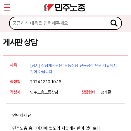
*
Sketchbook5, 스케치북5
마이페이지
소개
<
소식
게시판 상담
Sketchbook5, 스케치북5
노동상담
제목
[공지] 상담게시판은 '노동상담 전용공간'으로 자유게시
게시판 상담
판이 아닙니다.
작성일
2024.12.10 10:16
권리찾기수첩 검색
작성자
민주노총노동상담
상담형태
공개글
바로보기
찾아보기
노동조합 가입 안내
안녕하세요
전국 노동상담소 안내
민주노총 홈페이지에 별도의 자유게시판이 없다보니