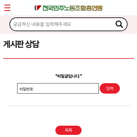
*
Sketchbook5, 스케치북5
마이페이지
소개
<
소식
게시판 상담
Sketchbook5, 스케치북5
노동상담
게시판 상담
"비밀글입니다."
권리찾기수첩 검색
비밀번호
바로보기
찾아보기
노동조합 가입 안내
목록
전국 노동상담소 안내