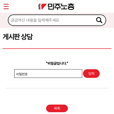
*
Sketchbook5, 스케치북5
마이페이지
소개
<
소식
게시판 상담
Sketchbook5, 스케치북5
노동상담
게시판 상담
"비밀글입니다."
권리찾기수첩 검색
비밀번호
바로보기
찾아보기
노동조합 가입 안내
목록
전국 노동상담소 안내