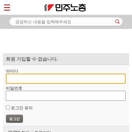
*
마이페이지
소개
<
소식
노동상담
자료
회원 가입할 수 없습니다.
부설기관
아이디
업무
비밀번호
로그인 유지