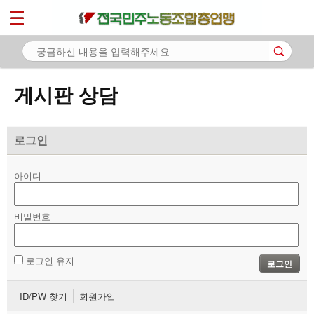
*
마이페이지
소개
<
소식
게시판 상담
노동상담
- 게시판 상담
로그인
- 권리찾기수첩 검색
아이디
- 바로보기
- 찾아보기
비밀번호
- 노동조합 가입 안내
로그인 유지
로그인
- 전국 노동상담소 안내
ID/PW 찾기
회원가입
자료