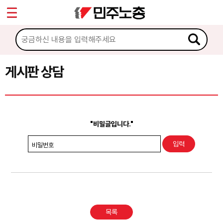
*
Sketchbook5, 스케치북5
마이페이지
소개
<
소식
게시판 상담
Sketchbook5, 스케치북5
노동상담
게시판 상담
"비밀글입니다."
권리찾기수첩 검색
비밀번호
바로보기
찾아보기
노동조합 가입 안내
목록
전국 노동상담소 안내