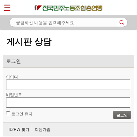
*
마이페이지
소개
<
소식
게시판 상담
노동상담
- 게시판 상담
로그인
- 권리찾기수첩 검색
아이디
- 바로보기
- 찾아보기
비밀번호
- 노동조합 가입 안내
로그인 유지
로그인
- 전국 노동상담소 안내
ID/PW 찾기
회원가입
자료