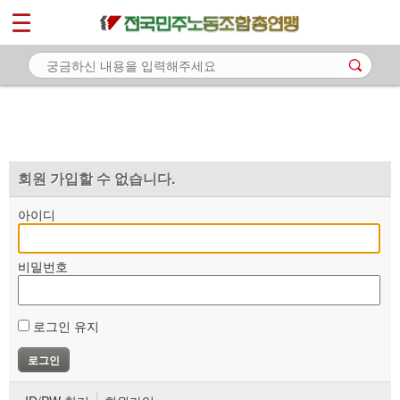
*
마이페이지
소개
<
소식
노동상담
자료
회원 가입할 수 없습니다.
부설기관
아이디
업무
비밀번호
로그인 유지