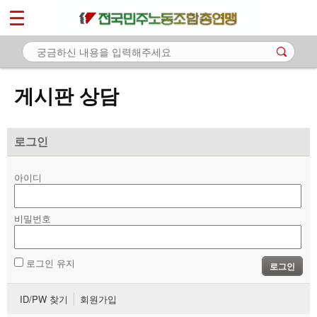
*
마이페이지
소개
<
소식
게시판 상담
노동상담
- 게시판 상담
로그인
- 권리찾기수첩 검색
아이디
- 바로보기
- 찾아보기
비밀번호
- 노동조합 가입 안내
로그인 유지
로그인
- 전국 노동상담소 안내
ID/PW 찾기
회원가입
자료