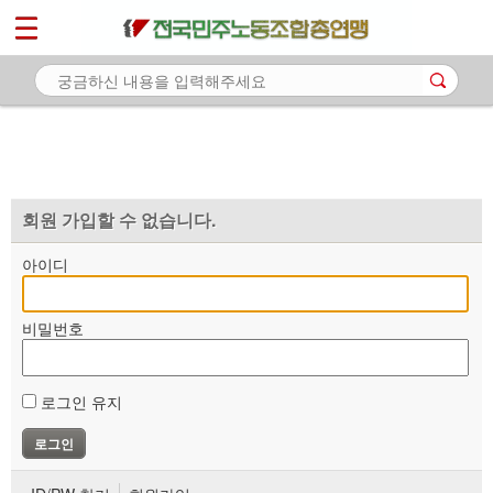
*
마이페이지
소개
<
소식
노동상담
자료
회원 가입할 수 없습니다.
부설기관
아이디
업무
비밀번호
로그인 유지