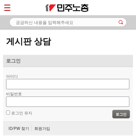
*
마이페이지
소개
<
소식
게시판 상담
노동상담
- 게시판 상담
로그인
- 권리찾기수첩 검색
아이디
- 바로보기
- 찾아보기
비밀번호
- 노동조합 가입 안내
로그인 유지
로그인
- 전국 노동상담소 안내
ID/PW 찾기
회원가입
자료