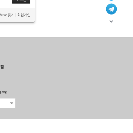
D/PW 찾기
|
회원가입
방침
g.org