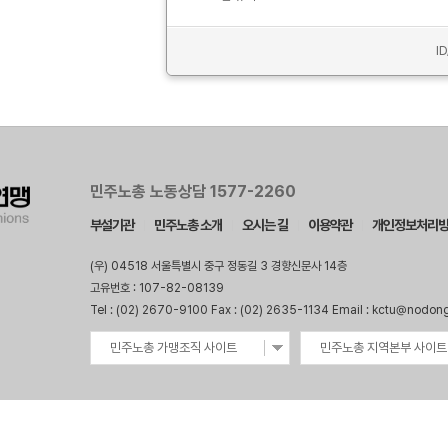
I
민주노총 노동상담 1577-2260
부설기관
민주노총 소개
오시는 길
이용약관
개인정보처리
(우) 04518 서울특별시 중구 정동길 3 경향신문사 14층
고유번호 : 107-82-08139
Tel : (02) 2670-9100 Fax : (02) 2635-1134 Email : kctu@nodon
민주노총 가맹조직 사이트
민주노총 지역본부 사이트