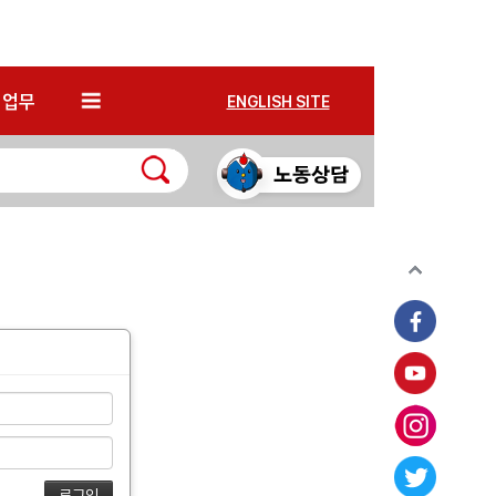
*
업무
ENGLISH SITE