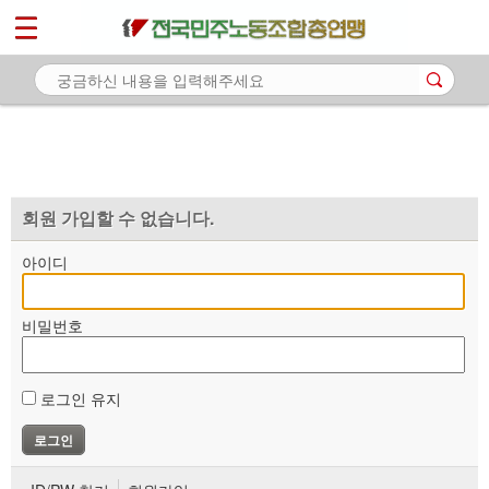
*
마이페이지
소개
<
소식
노동상담
자료
회원 가입할 수 없습니다.
부설기관
아이디
업무
비밀번호
로그인 유지