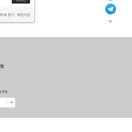
D/PW 찾기
|
회원가입
방침
g.org