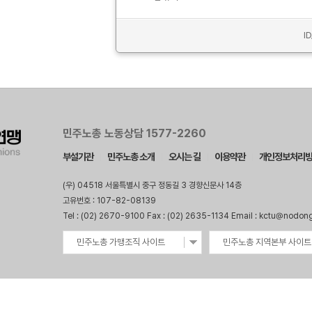
I
민주노총 노동상담 1577-2260
부설기관
민주노총 소개
오시는 길
이용약관
개인정보처리
(우) 04518 서울특별시 중구 정동길 3 경향신문사 14층
고유번호 : 107-82-08139
Tel : (02) 2670-9100 Fax : (02) 2635-1134 Email : kctu@nodon
민주노총 가맹조직 사이트
민주노총 지역본부 사이트