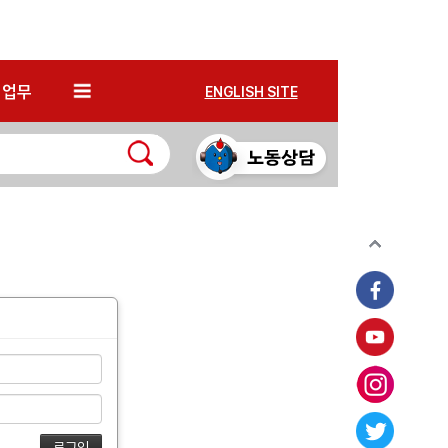
*
업무
ENGLISH SITE