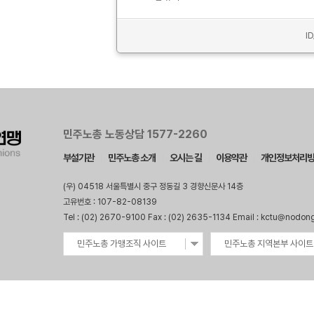
I
민주노총 노동상담 1577-2260
부설기관
민주노총 소개
오시는 길
이용약관
개인정보처리
(우) 04518 서울특별시 중구 정동길 3 경향신문사 14층
고유번호 : 107-82-08139
Tel : (02) 2670-9100 Fax : (02) 2635-1134 Email : kctu@nodon
민주노총 가맹조직 사이트
민주노총 지역본부 사이트