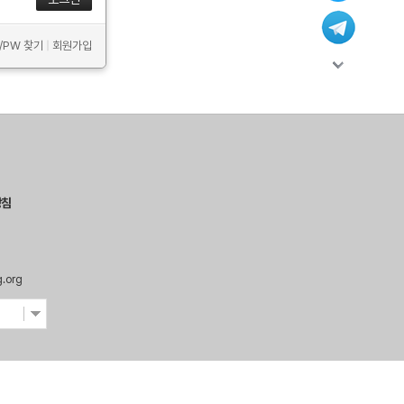
D/PW 찾기
|
회원가입
방침
g.org