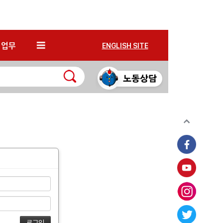
*
업무
ENGLISH SITE