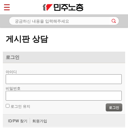
*
마이페이지
소개
<
소식
게시판 상담
노동상담
- 게시판 상담
로그인
- 권리찾기수첩 검색
아이디
- 바로보기
- 찾아보기
비밀번호
- 노동조합 가입 안내
로그인 유지
로그인
- 전국 노동상담소 안내
ID/PW 찾기
회원가입
자료