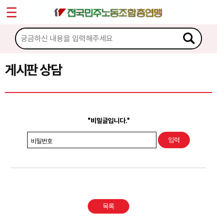
*
Sketchbook5, 스케치북5
마이페이지
소개
<
소식
게시판 상담
Sketchbook5, 스케치북5
노동상담
게시판 상담
"비밀글입니다."
권리찾기수첩 검색
비밀번호
바로보기
찾아보기
노동조합 가입 안내
목록
전국 노동상담소 안내